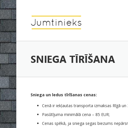
Skip to content
SNIEGA TĪRĪŠANA
Sniega un ledus tīrīšanas cenas:
Cenā ir iekļautas transporta izmaksas Rīgā un
Pasūtījuma minimālā cena – 85 EUR;
Cenas spēkā, ja sniega segas biezums nepārs