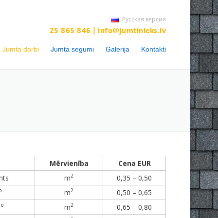
Русская версия
25 865 846
|
info@jumtinieks.lv
Jumta darbi
Jumta segumi
Galerija
Kontakti
Mērvienība
Cena EUR
2
mts
m
0,35 – 0,50
o
2
m
0,50 – 0,65
o
2
0
m
0,65 – 0,80