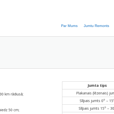
Par Mums
Jumtu Remonts
Jumta tips
Plakanais (lēzenais) ju
 30 km rādiusā;
o
Slīpais jumts 0
– 15
o
Slīpais jumts 15
– 3
niedz 50 cm;