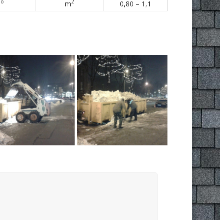
o
2
5
m
0,80 – 1,1