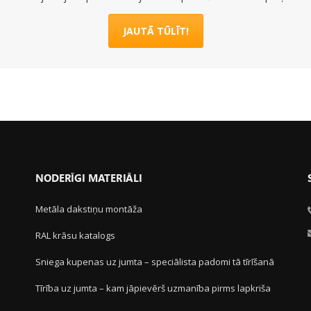
JAUTĀ TŪLĪT!
NODERĪGI MATERIĀLI
Metāla dakstiņu montāža
RAL krāsu katalogs
Sniega kupenas uz jumta – speciālista padomi tā tīrīšanā
Tīrība uz jumta – kam jāpievērš uzmanība pirms lapkriša