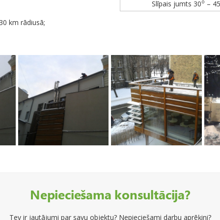
o
Slīpais jumts 30
– 4
 30 km rādiusā;
Nepieciešama konsultācija?
Tev ir jautājumi par savu objektu? Nepieciešami darbu aprēķini?