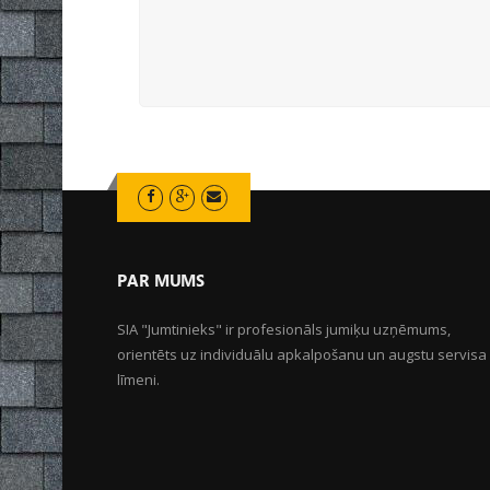
PAR MUMS
SIA "Jumtinieks" ir profesionāls jumiķu uzņēmums,
orientēts uz individuālu apkalpošanu un augstu servisa
līmeni.