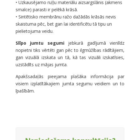
• Uzkausējamo ruļļu materiālu aizsargslānis (akmens
smalce) parasti ir pelēkā krāsā.
• Sintētisko membrānu ražo dažādās krāsās nevis
skaistuma pēc, bet gan lai identificētu tā tipu un
pielietojuma veidu.
Slīpo jumtu segumi
jebkurā gadījumā vienlīdz
nopietni tiks vērtēti gan pēc to ilgmūžības rādītājiem,
gan vizuālā izskata un tā, kā tas vizuāli izskatīsies,
uzstādīts uz mājas jumta.
Apakšsadaļās pieejama plašāka informācija par
visiem izplatītākajiem jumta segumu veidiem un to
īpašībām.