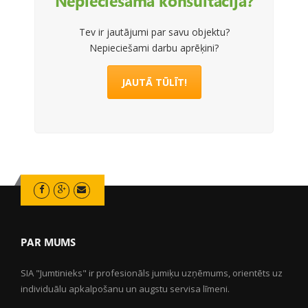
Nepieciešama konsultācija?
Tev ir jautājumi par savu objektu?
Nepieciešami darbu aprēķini?
JAUTĀ TŪLĪT!
PAR MUMS
SIA "Jumtinieks" ir profesionāls jumiķu uzņēmums, orientēts uz
individuālu apkalpošanu un augstu servisa līmeni.