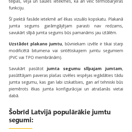
telpās, vēja un saules ietekmes, kā arī veic termobarjeras
funkciju.
Šī piektā fasāde ietekmē arī ēkas vizuālo kopskatu. Plakanā
jumta segums garāmgājējam parasti nav redzams,
savukārt slīpā jumta segums būs pamanāms jau iztālēm.
Uzstādot plakano jumtu
, būvniekam izvēle ir tikai starp
modificētā bitumena vai sintētiskajiem jumtu segumiem
(PVC vai TPO membrānām).
Savukārt pasūtot
jumta segumu slīpajam jumtam
,
pasūtītājam paveras plašas izvēles iespējas iegādāties tādu
jumta segumu, kas gan labi izskatīsies, gan arī tehniski būs
piemērots ēkas jumta konfigurācijai un atrašanās vietai
dabā.
Šobrīd Latvijā populārākie jumtu
segumi: