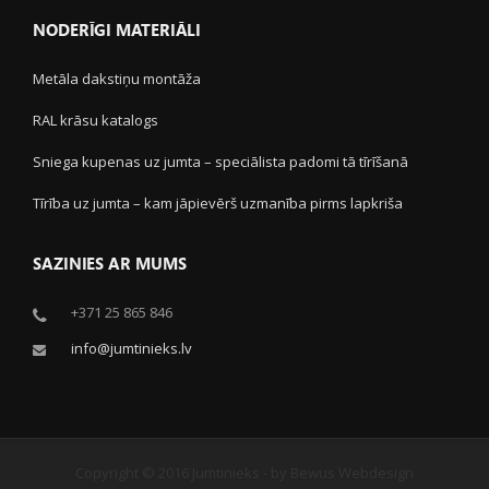
NODERĪGI MATERIĀLI
Metāla dakstiņu montāža
RAL krāsu katalogs
Sniega kupenas uz jumta – speciālista padomi tā tīrīšanā
Tīrība uz jumta – kam jāpievērš uzmanība pirms lapkriša
SAZINIES AR MUMS
+371 25 865 846
info@jumtinieks.lv
Copyright © 2016 Jumtinieks - by Bewus Webdesign