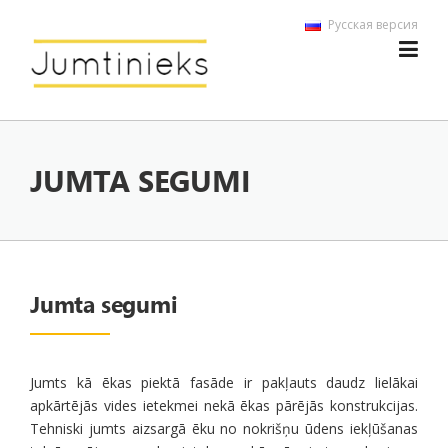
Skip to content
Русская версия
JUMTA SEGUMI
Jumta segumi
Jumts kā ēkas piektā fasāde ir pakļauts daudz lielākai
apkārtējās vides ietekmei nekā ēkas pārējās konstrukcijas.
Tehniski jumts aizsargā ēku no nokrišņu ūdens iekļūšanas