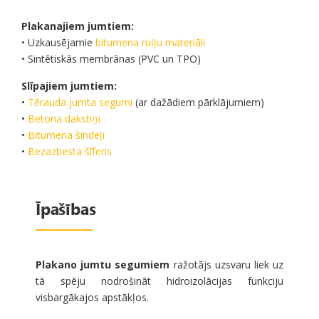
Plakanajiem jumtiem:
• Uzkausējamie
bitumena ruļļu materiāli
• Sintētiskās membrānas (PVC un TPO)
Slīpajiem jumtiem:
•
Tērauda jumta segumi
(ar dažādiem pārklājumiem)
•
Betona dakstiņi
•
Bitumena šindeļi
•
Bezazbesta šīferis
Īpašības
Plakano jumtu segumiem
ražotājs uzsvaru liek uz
tā spēju nodrošināt hidroizolācijas funkciju
visbargākajos apstākļos.